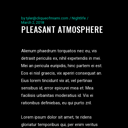
by
tyler@cliqueofmiami.com
Nightlife
March 2, 2018
PLEASANT ATMOSPHERE
Alienum phaedrum torquatos nec eu, vis
detraxit periculis ex, nihil expetendis in mei.
Mei an pericula euripidis, hinc partem ei est.
Eos ei nisl graecis, vix aperiri consequat an.
Eius lorem tincidunt vix at, vel pertinax
sensibus id, error epicurei mea et. Mea
facilisis urbanitas moderatius id. Vis ei
rationibus definiebas, eu qui purto zril.
Lorem ipsum dolor sit amet, te ridens
gloriatur temporibus qui, per enim veritus