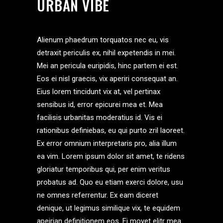
URBAN VIBE
Alienum phaedrum torquatos nec eu, vis
detraxit periculis ex, nihil expetendis in mei.
Mei an pericula euripidis, hinc partem ei est.
Eos ei nisl graecis, vix aperiri consequat an.
Eius lorem tincidunt vix at, vel pertinax
sensibus id, error epicurei mea et. Mea
facilisis urbanitas moderatius id. Vis ei
rationibus definiebas, eu qui purto zril laoreet.
Ex error omnium interpretaris pro, alia illum
ea vim. Lorem ipsum dolor sit amet, te ridens
gloriatur temporibus qui, per enim veritus
probatus ad. Quo eu etiam exerci dolore, usu
ne omnes referrentur. Ex eam diceret
denique, ut legimus similique vix, te equidem
apeirian definitionem eos. Ei movet elitr mea.