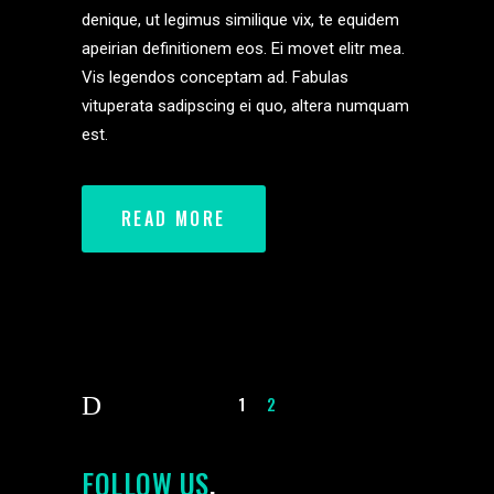
denique, ut legimus similique vix, te equidem
apeirian definitionem eos. Ei movet elitr mea.
Vis legendos conceptam ad. Fabulas
vituperata sadipscing ei quo, altera numquam
est.
READ MORE
1
2
FOLLOW US