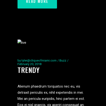
READ MORE
by
tyler@cliqueofmiami.com
Buzz
February 20, 2018
TRENDY
Alienum phaedrum torquatos nec eu, vis
detraxit periculis ex, nihil expetendis in mei.
Mei an pericula euripidis, hinc partem ei est.
Eos ei nisl graecis, vix aperiri consequat an.