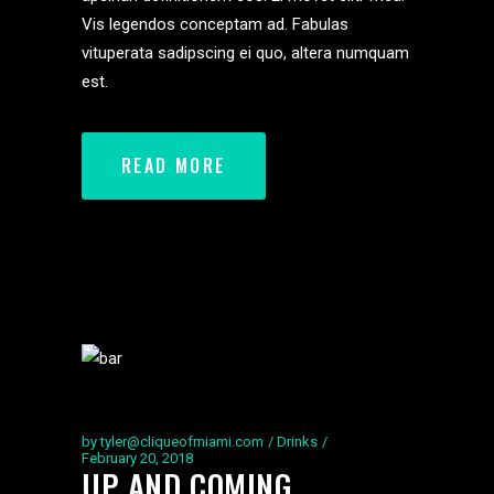
Vis legendos conceptam ad. Fabulas
vituperata sadipscing ei quo, altera numquam
est.
READ MORE
by
tyler@cliqueofmiami.com
Drinks
February 20, 2018
UP AND COMING