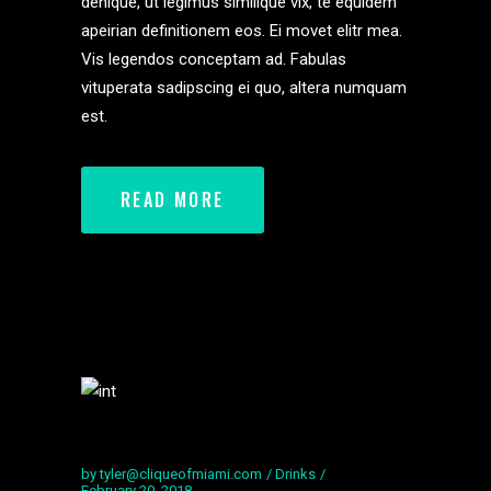
denique, ut legimus similique vix, te equidem
apeirian definitionem eos. Ei movet elitr mea.
Vis legendos conceptam ad. Fabulas
vituperata sadipscing ei quo, altera numquam
est.
READ MORE
by
tyler@cliqueofmiami.com
Drinks
February 20, 2018