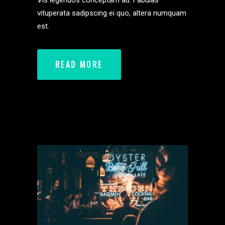
Vis legendos conceptam ad. Fabulas
vituperata sadipscing ei quo, altera numquam
est.
READ MORE