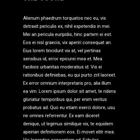
Alienum phaedrum torquatos nec eu, vis
detraxit periculis ex, nihil expetendis in mei.
Mei an pericula euripidis, hinc partem ei est.
Eos ei nisl graecis, vix aperiri consequat an.
Eius lorem tincidunt vix at, vel pertinax
sensibus id, error epicurei mea et. Mea
facilisis urbanitas moderatius id. Vis ei
rationibus definiebas, eu qui purto zril laoreet.
Ex error omnium interpretaris pro, alia illum
ea vim. Lorem ipsum dolor sit amet, te ridens
gloriatur temporibus qui, per enim veritus
probatus ad. Quo eu etiam exerci dolore, usu
ne omnes referrentur. Ex eam diceret
denique, ut legimus similique vix, te equidem
apeirian definitionem eos. Ei movet elitr mea.